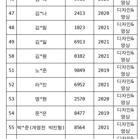
영상
디자인&
47
김*나
2413
2020
영상
디자인&
48
김*림
1023
2021
영상
디자인&
49
김*일
6913
2021
영상
디자인&
50
김*원
0102
2021
영상
디자인&
51
노*준
9849
2019
영상
디자인&
52
라*진
6952
2021
영상
디자인&
53
명*현
2570
2020
영상
디자인&
54
문*은
8477
2019
영상
디자인&
55
박*준(개명전 박진형)
8564
2021
영상
디자인&