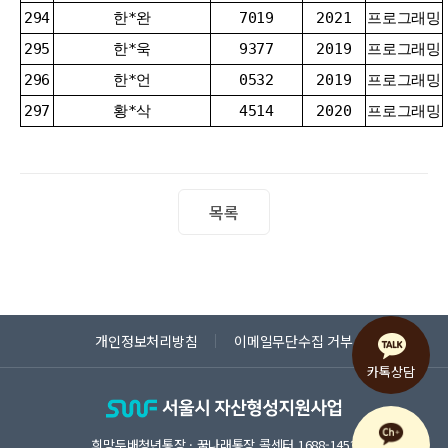
294
한*완
7019
2021
프로그래밍
295
한*욱
9377
2019
프로그래밍
296
한*언
0532
2019
프로그래밍
297
황*삭
4514
2020
프로그래밍
목록
개인정보처리방침
이메일무단수집 거부
희망두배청년통장 · 꿈나래통장 콜센터
1688-1453