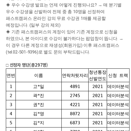
◈ 우수 수강생 발표는 언제 어떻게 진행되나요? → 매 분기별 
우수 수강생을 선발하여 전체 중 총 10명을 선정하여 
패스트캠퍼스 온라인 강의 무료 수강권 1매를 제공할 
예정입니다. (일부 강의 제외)
◈ 기존 패스트캠퍼스의 계정이 있어 기존 계정으로 신청을 
하였으나, 본 아이디로 수강이 불가하다는 팝업창이 뜹니다. → 
이 경우 다른 계정으로 재생성(회원가입) 이후 패스트캠퍼스
(tel.02-501-9396)로 별도 문의 부탁드립니다.
선정자 명단(총297명)
□ 
청년통장
연번
이름
연락처뒷자리
신청 트랙
선발연도
1
고*일
4891
2021
데이터분석
2
곽*진
2745
2021
데이터분석
3
권*진
4221
2021
데이터분석
4
김*영
8072
2021
데이터분석
5
김*지
6873
2021
데이터분석