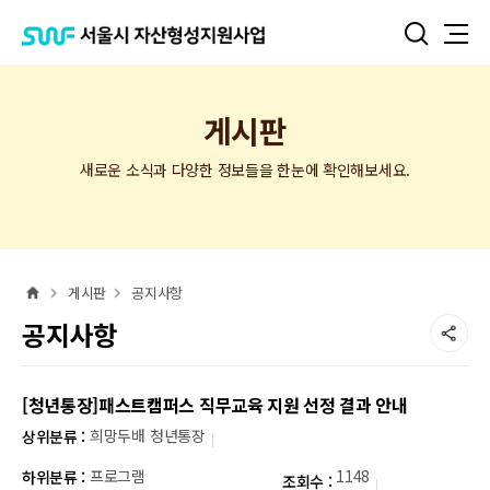
서
검
전
울
색
체
시
자
메
산
뉴
형
게시판
성
지
원
새로운 소식과 다양한 정보들을 한눈에 확인해보세요.
사
업
홈
게시판
공지사항
공지사항
공
유
하
[청년통장]패스트캠퍼스 직무교육 지원 선정 결과 안내
기
희망두배 청년통장
상위분류 :
프로그램
1148
하위분류 :
조회수 :