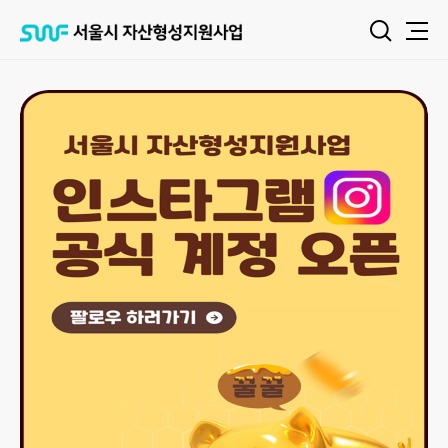
서
검
전
울
색
체
시
자
메
산
뉴
서울시 자산형성지원사업 인스타그램 공식 계정 오픈 팔로우 하러가기 →
형
성
지
원
사
업