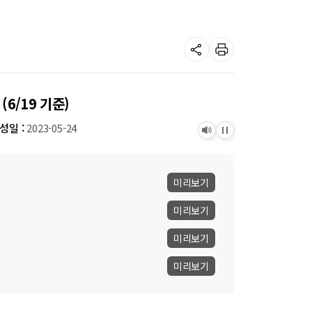
공
프
유
린
하
트
기
6/19 기준)
성일 :
2023-05-24
듣
정
기
지
미리보기
미리보기
미리보기
미리보기