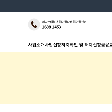
희망두배청년통장·꿈나래통장 콜센터
1688-1453
사업소개
사업신청
저축확인 및 해지신청
금융교