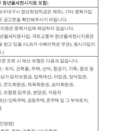
 청년월세한시지원 포함
)
다
(
※
대구시 청년희망적금은 제외
).
기타 중복가입
은 공고문을 확인해주시기 바랍니다
.
 지원은 중복가입에 해당하지 않습니다
.
청년월세지원사업
,
국토교통부 청년월세한시지원은
 받고 있을 시
(
과거 수혜이력은 무관
),
동시가입이
다
.)
기준 조회 시 재산 유형은 다음과 같습니다
.
산
:
트지
,
건축물
,
주택
,
선박
,
항공기
,
가축
,
종묘 등
 상가 임차보증금
,
입목재산
,
어업권
,
양식업권
,
권
,
콘도회원권
,
체육회원권
,
승마회원권
,
권
,
조합원 입주권
,
분양권
,
자동차
재산
:
단독주택
,
공동주택
,
준주택 및 그 부속토지
,
금
확인방법
]