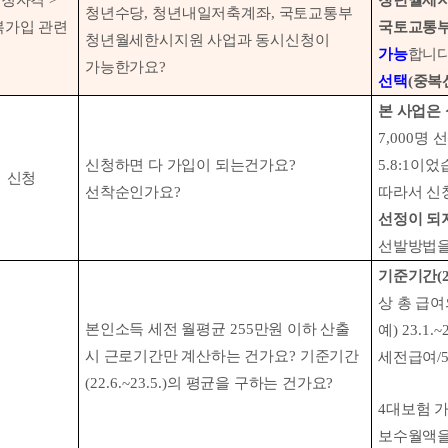
신청자격
>
청년월세
청년수당
,
청년내일저축계좌
,
국토교통부
복가입 관련
국토교통부
청년월세한시지원 사업과 동시신청이
가능
합니
가능한가요
?
선택
(
중복
본 사업은
7,000
명 
신청하면 다 가입이 되는건가요
?
5.8:1
이었
신청
선착순인가요
?
따라서 신
선정이 되
선발방법을
기준기간
(
상 총 급
본인소득 세전 월평균
255
만원 이하 산출
예
) 23.1.~
시 근로기간만 계산하는 건가요
?
기준기간
세전급여
/
(22.6.~23.5.)
의 평균을 구하는 건가요
?
4
대보험 
보수월액을