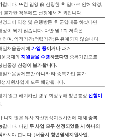
가
합니다
.
또한 입영
前
신청한 후 입대로 인해 약정
,
이 불가한 경우에도 선정에서 제외됩니다
.
선정되어 약정 및 은행방문 후 군입대를 하셨다면
대상이 되지 않습니다
.
다만 월
1
회 저축은
 하며
,
약정기간
(
적립기간
)
은 유예되지 않습니다
.
년내일채움공제에
가입 중
이거나
과거
채움공제의
지원금을 수령
하였다면
중복가입으로
청년통장
신청이 불가합니다
.
내일채움공제뿐만 아니라 타 중복가입 불가
성지원사업에 모두 해당됩니다
.
받지 않고 해지하신 경우 희망두배 청년통장
신청이
다
.
가 나지 않은 유사 자산형성지원사업에 대해
중복
능
합니다
.
다만
두 사업 모두 선정되었을 시 하나의
택
하셔야 합니다
. (
서울시 청년월세지원사업
,