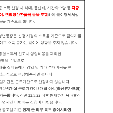
 소득 산정 시 식대
,
통신비
,
시간외수당 등
각종
여
,
연말정산환급금 등을 포함
하여 급여명세서상
득을 기준으로 합니다
.
청년통장은 신청 시점의 소득을 기준으로 참여자를
이후 소득 증가는 참여에 영향을 주지 않습니다
.
종합소득세 신고시 영업비용을 제외한
액을 수입으로
,
매출 집계표에서 영업 및 기타 부대비용을 뺀
입금액으로 책정해주시면 됩니다
.
휴업기간은 근로기간으로 산정하지 않습니다
.
전
1
년간 실 근로기간이
3
개월 이상
(
출산휴가포함
)
 가능합니다
.
작년
22.5.22
이후 현재까지 육아휴직
아쉽지만 이번에는 신청이 어렵습니다
.
 공고일 기준
현재 군 의무 복무 중이시라면