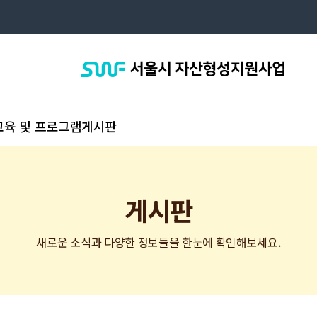
서
울
시
자
산
형
육 및 프로그램
게시판
성
지
원
사
업
게시판
새로운 소식과 다양한 정보들을 한눈에 확인해보세요.