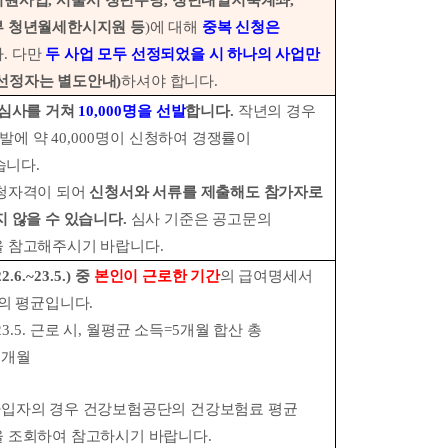
지원사업
,
서울시 청년수당
,
청년내일저축계좌
,
 청년월세한시지원 등
)
에 대해
중복 신청은
다
.
다만
두 사업 모두 선정되었을 시 하나의 사업만
선정자는 별도안내
)
하셔야 합니다
.
 심사를 거쳐
10,000
명을 선발
합니다
.
작년의 경우
선발에 약
40,000
명이 신청하여 경쟁률이
습니다
.
청자격이 되어
신청서와 서류를 제출해도 참가자로
지 않을 수 있습니다
.
심사 기준은 공고문의
 참고해주시기 바랍니다
.
22.6.~23.5.)
중
본인이 근로한 기간
의 급여명세서
여의 평균입니다
.
23.5.
근로 시
,
월평균 소득
=5
개월 합산 총
5
개월
가입자의 경우 건강보험공단의 건강보험료 평균
 조회하여 참고하시기 바랍니다
.