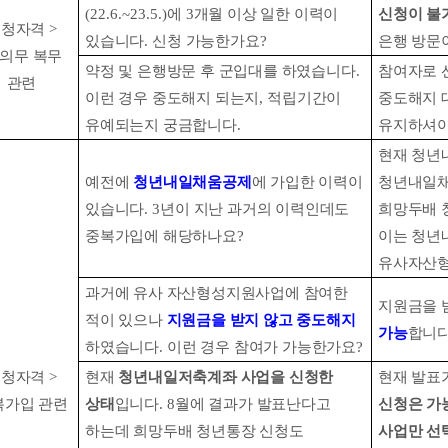
(22.6.~23.5.)
에
3
개월 이상 일한 이력이
신청이 불
신청자격
>
있습니다
.
신청 가능한가요
?
은행 방문
 의무 복무
약정 및 은행방문 후 군입대를 하였습니다
.
참여자로 
관련
이런 경우 중도해지 되는지
,
적립기간이
중도해지 
유예되는지 궁금합니다
.
유지하셔야
현재 청
예전에
청년내일채움공제
에 가입한 이력이
청년내일
있습니다
. 3
년이 지난 과거의 이력인데도
희망두배 
중복가입에 해당하나요
?
이는 청년
유사자산형
과거에 유사 자산형성지원사업에 참여한
지원금을 
적이 있으나
지원금을 받지 않고 중도해지
가능
합니
하였습니다
.
이런 경우 참여가 가능한가요
?
신청자격
>
현재
청년내일저축계좌 사업을 신청한
현재 발표
복가입 관련
상태
입니다
. 8
월에 결과가 발표난다고
신청은 가
하는데 희망두배 청년통장 신청도
사업만 선