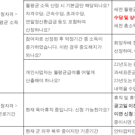
월평균 소득 산정 시 기본급만 해당되나요
?
세전 월평균
자격수당
,
근속수당
,
초과수당
,
신청자격
>
수당 및 상
연말정산환급금 등도 포함하여
평균 소득
세전 총소
산정하나요
?
참여자로 선정된 후 약정기간 중 소득이
희망두배 
증가하였습니다
.
이런 경우 중도해지가
선정하며
,
되나요
?
22
년도는 
개인사업자는 월평균급여를 어떻게
과세표준금
산출해야 하나요
?
23
년도는 
내역을 수
휴직 및 
신청자격
>
공고일 이
현재 육아휴직 중입니다
.
신청 가능한가요
?
근로기간
이면 신청
중이시면 
현재 군 의무 복무 중이지만 기준기간
안타깝지만