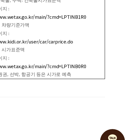
건축물
,
주택
:
건축물시가표준액
이지
:
www.wetax.go.kr/main/?cmd=LPTINB1R0
:
챠량기준가액
이지
:
ww.kidi.or.kr/user/car/carprice.do
:
시가표준액
이지
:
www.wetax.go.kr/main/?cmd=LPTINB0R0
원권
,
선박
,
항공기 등은 시가로 예측