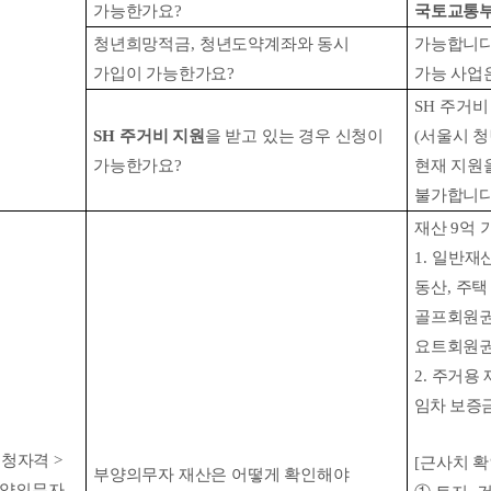
가능한가요
?
국토교통부
청년희망적금
,
청년도약계좌와 동시
가능합니
가입이 가능한가요
?
가능 사업
SH
주거비
SH
주거비 지원
을 받고 있는 경우 신청이
(
서울시 
가능한가요
?
현재 지원을
불가합니
재산
9
억 
1.
일반재
동산
,
주택
골프회원
요트회원
2.
주거용 
임차 보증
신청자격
>
[
근사치 
부양의무자 재산은 어떻게 확인해야
양의무자