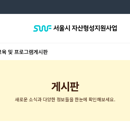
서
울
시
자
산
형
육 및 프로그램
게시판
성
지
원
사
업
게시판
새로운 소식과 다양한 정보들을 한눈에 확인해보세요.