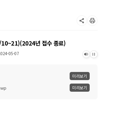
공
프
유
린
하
트
기
0~21)(2024년 접수 종료)
2024-05-07
듣
정
기
지
미리보기
hwp
미리보기