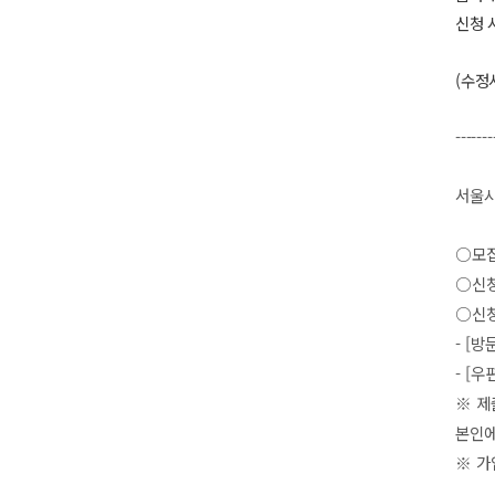
신청 
(수정
-------
서울시
○
모
○
신
○
신
- [
방
- [
우
※
제
본인에
※
가