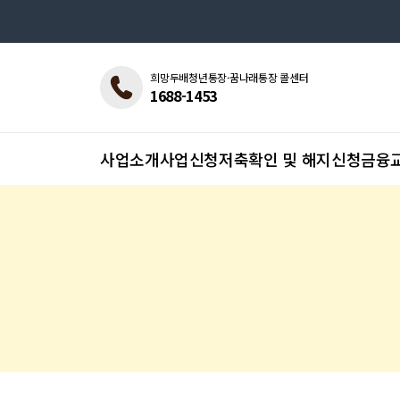
희망두배청년통장·꿈나래통장 콜센터
1688-1453
사업소개
사업신청
저축확인 및 해지신청
금융교