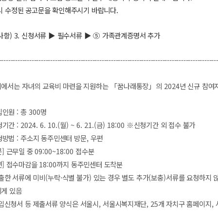
시 수정된 공고문을 확인해주시기 바랍니다.
사항) 3. 신청서류 ▶ 필수서류 ▶ ⑤ 가족관계증명서 추가
---------------------------------------------------------------------------------------------
에서는 자녀의 교육비 마련을 지원하는
「
꿈나래통장
」
의
2024
년 신규 참여
집인원
:
총
300
명
청기간
: 2024. 6. 10.(
월
) ~ 6. 21.(
금
) 18:00
※
신청기간 외 접수 불가
청방법
:
주소지 동주민센터 방문
,
우편
문
]
근무일 중
09:00~18:00
접수분
편
]
접수마감을
18:00
까지 동주민센터 도착분
출한 서류에 미비
(
누락
·
식별 불가
)
있는 경우 별도 추가
(
보충
)
서류를 요청하지 
게 있음
입신청서 등 제출서류 양식은 서울시
,
서울시복지재단
, 25
개 자치구 홈페이지
,