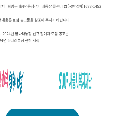
의처
:
희망두배청년통장
·
꿈나래통장 콜센터
☎
(
국번없이
)1688-1453
 내용은 붙임 공고문을 참조해 주시기 바랍니다
.
1. 2024
년 꿈나래통장 신규 참여자 모집 공고문
24
년 꿈나래통장 신청 서식