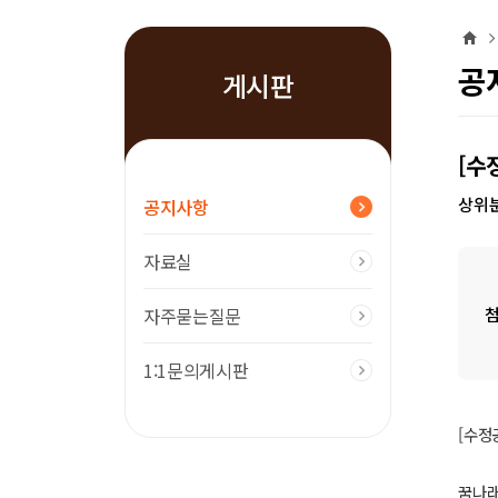
홈
공
게시판
[수
상위분
공지사항
자료실
자주묻는질문
1:1문의게시판
[수정
꿈나래