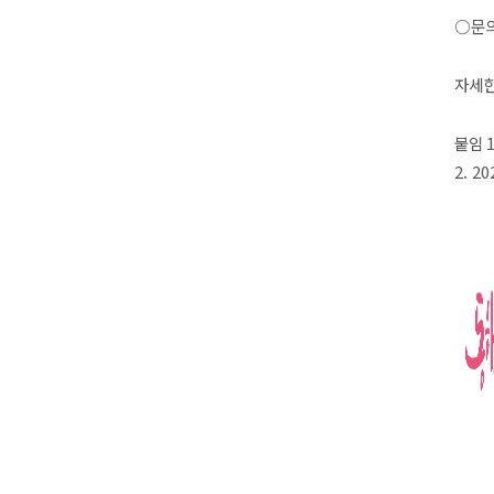
○
문
자세한
붙임
2. 20